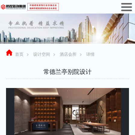
首页
>
设计空间
>
酒店会所
>
详情
常德兰亭别院设计